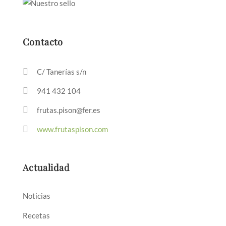
Contacto
C/ Tanerías s/n
941 432 104
frutas.pison@fer.es
www.frutaspison.com
Actualidad
Noticias
Recetas