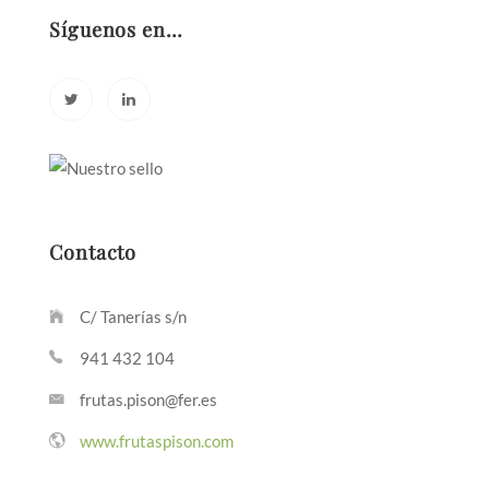
Síguenos en…
Contacto
C/ Tanerías s/n
941 432 104
frutas.pison@fer.es
www.frutaspison.com