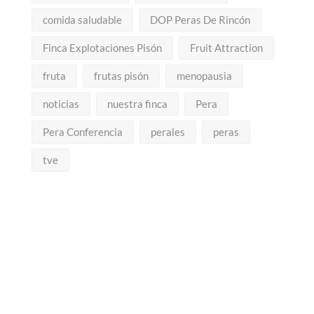
comida saludable
DOP Peras De Rincón
Finca Explotaciones Pisón
Fruit Attraction
fruta
frutas pisón
menopausia
noticias
nuestra finca
Pera
Pera Conferencia
perales
peras
tve